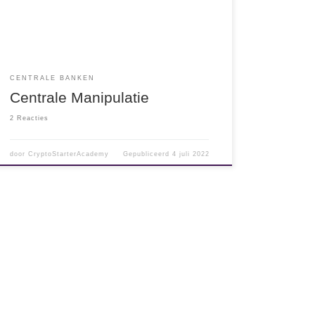
BIS staat voor Bank for International Settlements.
Feitelijk is het geen bank maar een […]
CENTRALE BANKEN
Centrale Manipulatie
2 Reacties
door
CryptoStarterAcademy
Gepubliceerd
4 juli 2022