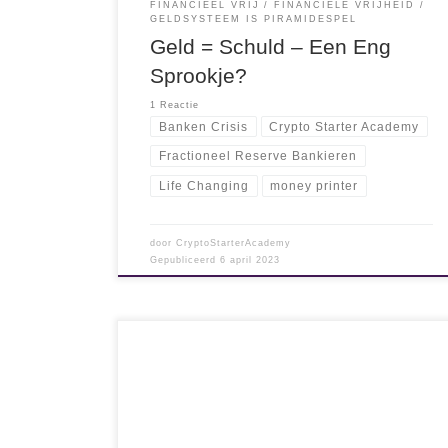
FINANCIEEL VRIJ
FINANCIËLE VRIJHEID
GELDSYSTEEM IS PIRAMIDESPEL
Geld = Schuld – Een Eng
Sprookje?
1 Reactie
Banken Crisis
Crypto Starter Academy
Fractioneel Reserve Bankieren
Life Changing
money printer
door
CryptoStarterAcademy
Gepubliceerd
6 april 2023
Als wij ons niet aan ons maandelijks budget
houden, komen we in de problemen. Overheden
daarentegen kunnen dankzij het huidige
geldsysteem beschikken over een oneindig
hoeveelheid geld. Klik eens op deze link: