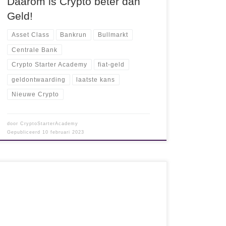
Daarom is Crypto beter dan
Geld!
Asset Class
Bankrun
Bullmarkt
Centrale Bank
Crypto Starter Academy
fiat-geld
geldontwaarding
laatste kans
Nieuwe Crypto
door
CryptoStarterAcademy
Gepubliceerd
10 februari 2023
Wie heeft er ooit van de BIS gehoord? Ik schat
zo in dat vrijwel niemand (ik denk minder dan 1
promille van de wereldbevolking) er ooit van
gehoord heeft en nog minder weet wat ze doen.