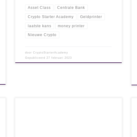
Asset Class
Centrale Bank
Crypto Starter Academy
Geldprinter
laatste kans
money printer
Nieuwe Crypto
door
CryptoStarterAcademy
Gepubliceerd
27 februari 2023
De ECB is niet door ons gekozen en heeft zich
niet te bemoeien met de politiek. Maar niets is
minder waar. De noordelijke (rijkere) landen
zoals Duitsland en Nederland lijken structureel
op te draaien voor het geldsmijterij in de