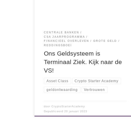
Overheidschuld Verenigde Staten Dan zie je
realtime, dus wat er op dit moment, aan
overheidschuld wordt gecreëerd. Het […]
CENTRALE BANKEN
CSA JAARPROGRAMMA
FINANCIEEL OVERLEVEN
GROTE GELD
REDDINGSBOEI
Ons Geldsysteem is
Terminaal Ziek. Kijk naar de
VS!
Asset Class
Crypto Starter Academy
geldontwaarding
Vertrouwen
door
CryptoStarterAcademy
Gepubliceerd
20 januari 2023