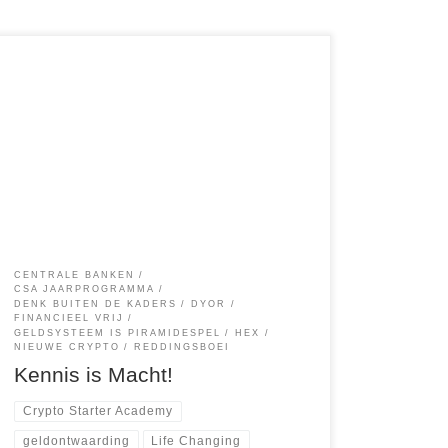
Onbekend maakt onbemind. Zelfs bij mijn
startende cursisten blijft het ongeloof zegevieren,
omtrent de winstverwachtingen bij met name
nieuwe Crypto projecten of nieuwe Crypto
diensten. De vragen die deze kritische cursist,
met een dosis gezond wantrouwen stelt, zijn zeer
terecht en zal bij de meeste ‘nocoiners‘ (Crypto
sceptici) dezelfde vragen […]
CENTRALE BANKEN
CSA JAARPROGRAMMA
DENK BUITEN DE KADERS
DYOR
FINANCIEEL VRIJ
GELDSYSTEEM IS PIRAMIDESPEL
HEX
NIEUWE CRYPTO
REDDINGSBOEI
Kennis is Macht!
Crypto Starter Academy
geldontwaarding
Life Changing