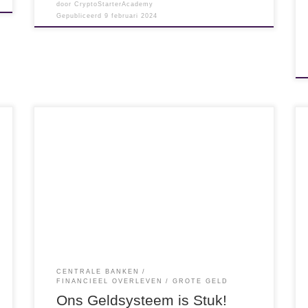
door
CryptoStarterAcademy
Gepubliceerd
9 februari 2024
#dewaarheidovercrypto #onsgeldisstuk In de
reeks “De Waarheid over Crypto” mag de
belangrijkste reden van Crypto niet ontbreken.
Namelijk, dat ons Geld (systeem) stuk is. Om te
snappen waarom ons Geld(systeem) stuk is,
moet je eens kijken naar bovenstaand plaatje.
Wat je daarin ziet, is de geldcreatiestroom (FED)
sinds 1975 in […]
CENTRALE BANKEN
FINANCIEEL OVERLEVEN
GROTE GELD
Ons Geldsysteem is Stuk!