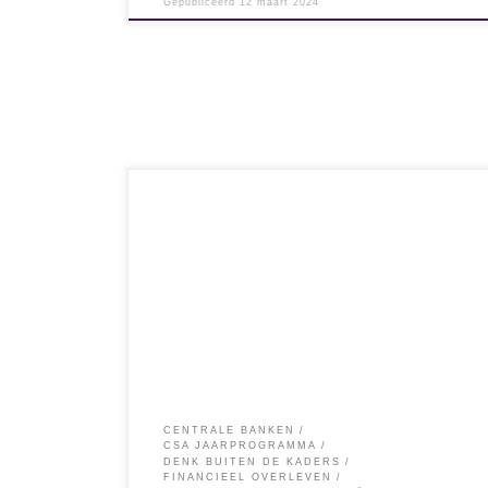
Gepubliceerd
12 maart 2024
Geld lijkt de gewoonste zaak van de wereld. Je
denkt te weten wat geld is. Maar is dat ook zo?
Zolang je niet echt weet wat Geld is, kunnen
Overheden en (zogenaamde) Financiële
Adviseurs je van alles op de mouw spelden. Dan
gaan ze met ingewikkelde termen strooien, zodat
het […]
CENTRALE BANKEN
CSA JAARPROGRAMMA
DENK BUITEN DE KADERS
FINANCIEEL OVERLEVEN