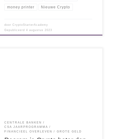
money printer
Nieuwe Crypto
door
CryptoStarterAcademy
Gepubliceerd
4 augustus 2023
Waarom is Crypto beter dan Geld? Om deze
vraag goed te kunnen beantwoorden, moet je
eerst snappen wat Geld en wat Crypto werkelijk
is. Daarna begrijp je dat onze EURO en de Dollar
feitelijk geen Geld is, maar fiat-geld is. Na mijn
uitleg hieronder weet je ook wat de
Basisprincipes […]
CENTRALE BANKEN
CSA JAARPROGRAMMA
FINANCIEEL OVERLEVEN
GROTE GELD