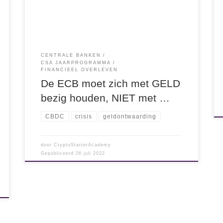
zuidelijke landen. De ECB blijft hun
staatsschulden opkopen terwijl Nederland weer
[…]
CENTRALE BANKEN
CSA JAARPROGRAMMA
FINANCIEEL OVERLEVEN
De ECB moet zich met GELD
bezig houden, NIET met …
CBDC
crisis
geldontwaarding
door
CryptoStarterAcademy
Gepubliceerd
26 juli 2022