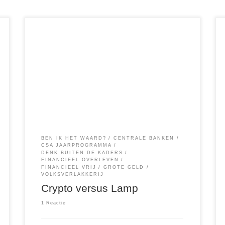
Wat heeft Crypto met een lamp te maken? Nou,
niet heel veel en tegelijkertijd heel erg veel. Alles
in het leven is betrekkelijk. Wat je denkt te
kunnen geloven is een kwestie van perspectief
en in welk gezin je bent opgegroeid. Als ik jou
zou zeggen dat iedereen met Crypto […]
BEN IK HET WAARD?
CENTRALE BANKEN
CSA JAARPROGRAMMA
DENK BUITEN DE KADERS
FINANCIEEL OVERLEVEN
FINANCIEEL VRIJ
GROTE GELD
VOLKSVERLAKKERIJ
Crypto versus Lamp
1 Reactie