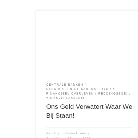
geld #foetsie #crypto #redmiddel Ik kan het niet
vaak genoeg benadrukken. Ons Geldsysteem is
terminaal ziek. Als jij je verdiept in de
geschiedenis van het monetaire systeem, dan
weet je dat elk fiat-geldsysteem zoals de onze,
een maximum houdbaarheidsdatum heeft. Daar
staat 50 jaar voor. Ons huidig geldysteem is
ontstaan […]
CENTRALE BANKEN
DENK BUITEN DE KADERS
DYOR
FINANCIEEL OVERLEVEN
REDDINGSBOEI
VOLKSVERLAKKERIJ
Ons Geld Verwatert Waar We
Bij Staan!
door
CryptoStarterAcademy