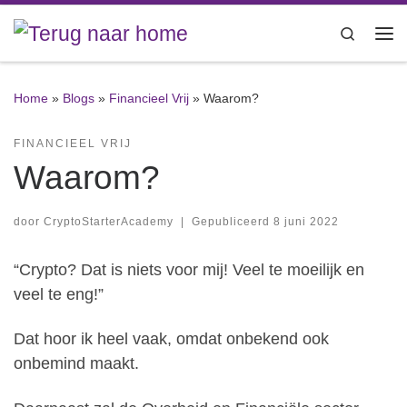
Ga naar inhoud
Search
Me
Home
»
Blogs
»
Financieel Vrij
»
Waarom?
FINANCIEEL VRIJ
Waarom?
door
CryptoStarterAcademy
|
Gepubliceerd
8 juni 2022
“Crypto? Dat is niets voor mij! Veel te moeilijk en
veel te eng!”
Dat hoor ik heel vaak, omdat onbekend ook
onbemind maakt.