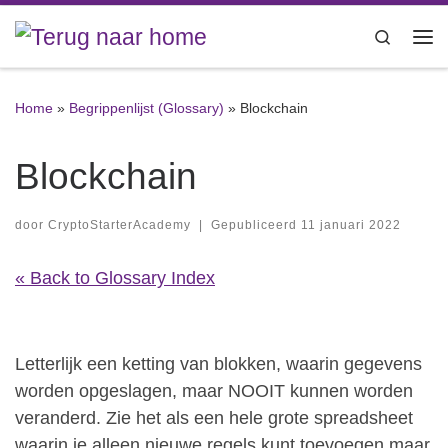
Ga naar inhoud
Search
Me
Home
»
Begrippenlijst (Glossary)
»
Blockchain
Blockchain
door
CryptoStarterAcademy
|
Gepubliceerd
11 januari 2022
« Back to Glossary Index
Letterlijk een ketting van blokken, waarin gegevens
worden opgeslagen, maar NOOIT kunnen worden
veranderd. Zie het als een hele grote spreadsheet
waarin je alleen nieuwe regels kunt toevoegen maar