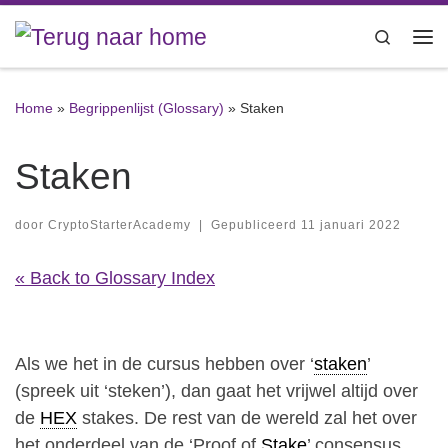
Ga naar inhoud
Search
Me
Home
»
Begrippenlijst (Glossary)
»
Staken
Staken
door
CryptoStarterAcademy
|
Gepubliceerd
11 januari 2022
« Back to Glossary Index
Als we het in de cursus hebben over ‘
staken
’
(spreek uit ‘steken’), dan gaat het vrijwel altijd over
de
HEX
stakes. De rest van de wereld zal het over
het onderdeel van de ‘Proof of
Stake
’ consensus