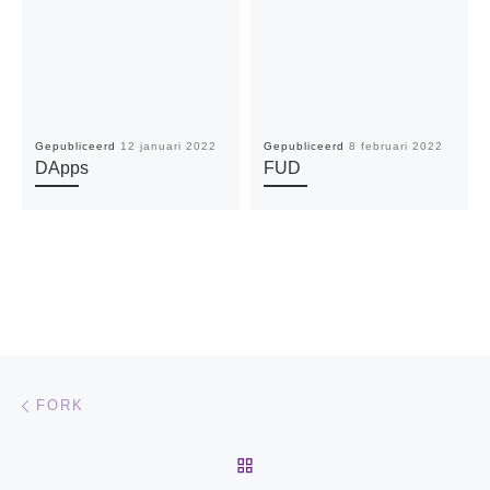
Gepubliceerd
12 januari 2022
Gepubliceerd
8 februari 2022
DApps
FUD
Bericht navigatie
Vorig bericht
FORK
TERUG NAAR BERICHTEN