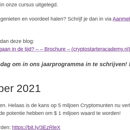
in onze cursus uitgelegd.
genieten en voordeel halen? Schrijf je dan in via
Aanmel
 dan deze blog:
 gaan in de tijd? – – Brochure – (cryptostarteracademy.nl
 dag om in ons jaarprogramma in te schrijven!
D
er 2021
aten. Helaas is de kans op 5 miljoen Cryptomunten nu ver
de potentie hebben om $ 1 miljoen waard te worden!
arden:
https://bit.ly/3EzRleX