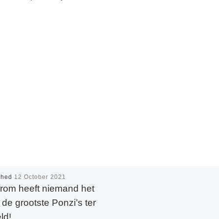
shed
12 October 2021
om heeft niemand het
 de grootste Ponzi’s ter
ld!