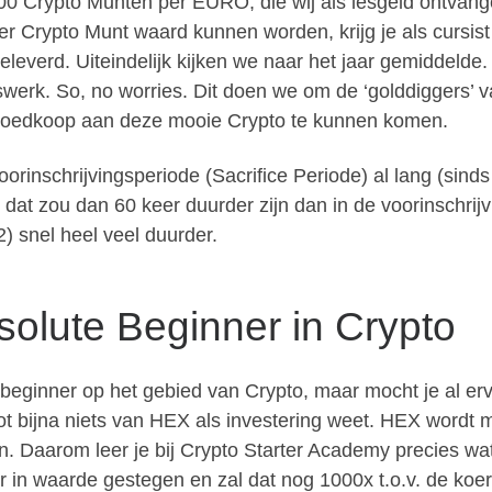
000 Crypto Munten per EURO, die wij als lesgeld ontvang
rypto Munt waard kunnen worden, krijg je als cursist a
eleverd. Uiteindelijk kijken we naar het jaar gemiddel
erk. So, no worries. Dit doen we om de ‘golddiggers’ va
goedkoop aan deze mooie Crypto te kunnen komen.
voorinschrijvingsperiode (Sacrifice Periode) al lang (sin
t zou dan 60 keer duurder zijn dan in de voorinschrijvi
) snel heel veel duurder.
olute Beginner in Crypto
 beginner op het gebied van Crypto, maar mocht je al er
tot bijna niets van HEX als investering weet. HEX wordt
. Daarom leer je bij Crypto Starter Academy precies wa
r in waarde gestegen en zal dat nog 1000x t.o.v. de koe